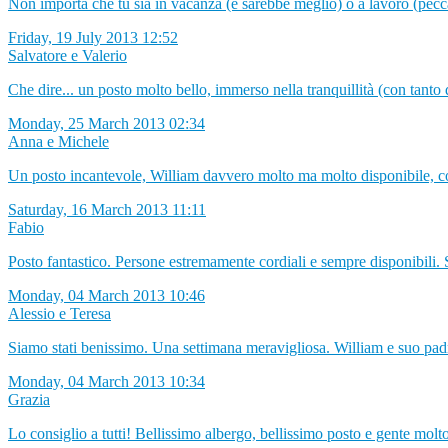
Non importa che tu sia in vacanza (e sarebbe meglio) o a lavoro (peccatp
Friday, 19 July 2013 12:52
Salvatore e Valerio
Che dire... un posto molto bello, immerso nella tranquillità (con tanto d
Monday, 25 March 2013 02:34
Anna e Michele
Un posto incantevole, William davvero molto ma molto disponibile, cord
Saturday, 16 March 2013 11:11
Fabio
Posto fantastico. Persone estremamente cordiali e sempre disponibili. 
Monday, 04 March 2013 10:46
Alessio e Teresa
Siamo stati benissimo. Una settimana meravigliosa. William e suo padr
Monday, 04 March 2013 10:34
Grazia
Lo consiglio a tutti! Bellissimo albergo, bellissimo posto e gente molto