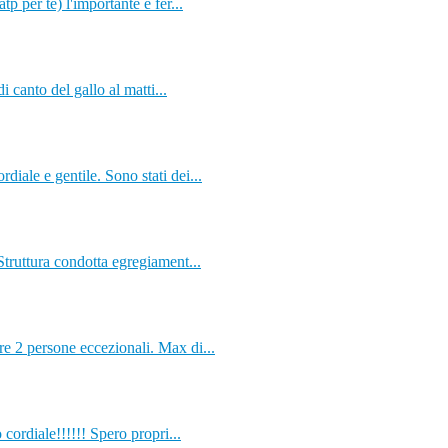
 per te) l'importante è fer...
i canto del gallo al matti...
iale e gentile. Sono stati dei...
Struttura condotta egregiament...
e 2 persone eccezionali. Max di...
 cordiale!!!!!! Spero propri...