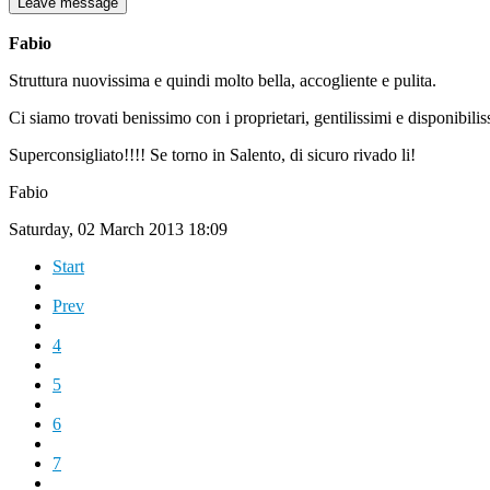
Leave message
Fabio
Struttura nuovissima e quindi molto bella, accogliente e pulita.
Ci siamo trovati benissimo con i proprietari, gentilissimi e disponibilis
Superconsigliato!!!! Se torno in Salento, di sicuro rivado li!
Fabio
Saturday, 02 March 2013 18:09
Start
Prev
4
5
6
7