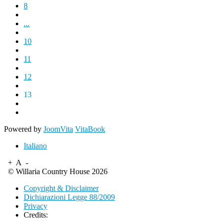
8
...
10
11
12
13
Powered by
JoomVita
VitaBook
Italiano
+
A
-
© Willaria Country House 2026
Copyright & Disclaimer
Dichiarazioni Legge 88/2009
Privacy
Credits: