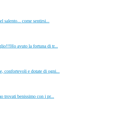
l salento... come sentirsi...
o!!!Ho avuto la fortuna di tr...
 confortevoli e dotate di ogni...
o trovati benissimo con i pr...