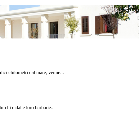
dici chilometri dal mare, venne...
urchi e dalle loro barbarie...