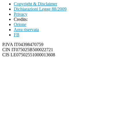
Copyright & Disclaimer
Dichiarazioni Legge 88/2009
Privacy
Credits:
Orione
Area riservata
FB
P.IVA IT04398470759
CIN IT075025B500022721
CIS LE07502551000013608