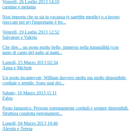
Venerdì, 26 Luglio 2013 14:10
carmine e melania
Non importa che tu sia in vacanza (e sarebbe meglio) o a lavoro
(peccatp per te) l'importante è fer...
Venerdì, 19 Luglio 2013 12:52
Salvatore e Valerio
Che dire... un posto molto bello, immerso nella tranquillità (con
tanto di canto del gallo al matti...
Lunedì, 25 Marzo 2013 02:34
Anna e Michele
Un posto incantevole, William davvero molto ma molto disponibile,
cordiale e gentile. Sono stati dei...
Sabato, 16 Marzo 2013 11:11
Fabio
Posto fantastico. Persone estremamente cordiali e sempre disponibili.
Struttura condotta egregiament...
Lunedì, 04 Marzo 2013 10:46
Alessio e Teresa