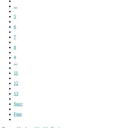
...
5
6
7
8
9
...
11
12
13
Succ
Fine