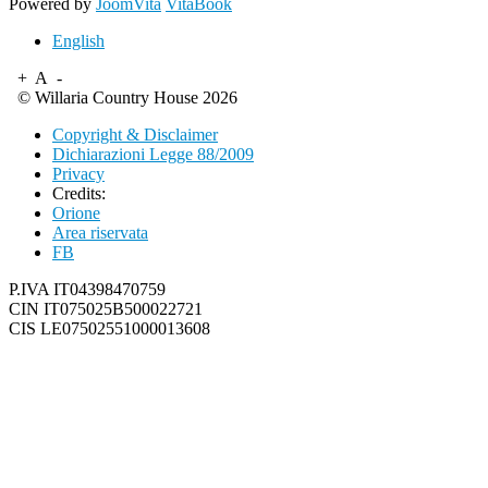
Powered by
JoomVita
VitaBook
English
+
A
-
© Willaria Country House 2026
Copyright & Disclaimer
Dichiarazioni Legge 88/2009
Privacy
Credits:
Orione
Area riservata
FB
P.IVA IT04398470759
CIN IT075025B500022721
CIS LE07502551000013608