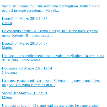
Siamo stati benissimo. Una settimana meravigliosa. William e suo
padre 2 persone eccezionali. Max di...
Lunedì, 04 Marzo 2013 10:34
Grazia
Lo consiglio a tutti! Bellissimo albergo, bellissimo posto e gente
molto cordiale!!!!!! Spero propri...
Lunedì, 04 Marzo 2013 07:57
Marina
Una location semplicemente incantevole.. tra gli ulivi e la terra rossa
del salento... come sentirsi...
Domenica, 03 Marzo 2013 12:54
Giovanna
La scorsa estate la mia vacanza in Salento non poteva concludersi
meglio!!!Ho avuto la fortuna di tr...
Sabato, 02 Marzo 2013 22:10
Milena
Un posto da sogno! Ci siamo stati diverse volte. Le camere sono