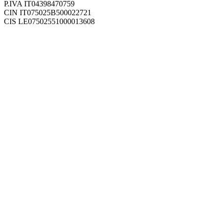
P.IVA IT04398470759
CIN IT075025B500022721
CIS LE07502551000013608