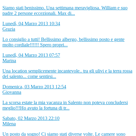
Siamo stati benissimo. Una settimana meravigliosa. William e suo
padre 2 persone eccezionali. Max di...
Lunedì, 04 Marzo 2013 10:34
Grazia
Lo consiglio a tutti! Bellissimo albergo, bellissimo posto e gente
molto cordiale!!!!!! Spero propri...
Lunedì, 04 Marzo 2013 07:57
Marina
Una location semplicemente incantevole.. tra gli ulivi e la terra rossa
del salento... come sentirsi...
Domenica, 03 Marzo 2013 12:54
Giovanna
La scorsa estate la mia vacanza in Salento non poteva concludersi
meglio!!!Ho avuto la fortuna di tr...
Sabato, 02 Marzo 2013 22:10
Milena
Un posto da sogno! Ci siamo stati diverse volte. Le camere sono