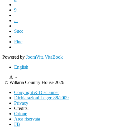
9
...
Succ
Fine
Powered by
JoomVita
VitaBook
English
+
A
-
© Willaria Country House 2026
Copyright & Disclaimer
Dichiarazioni Legge 88/2009
Privacy
Credits:
Orione
Area riservata
FB