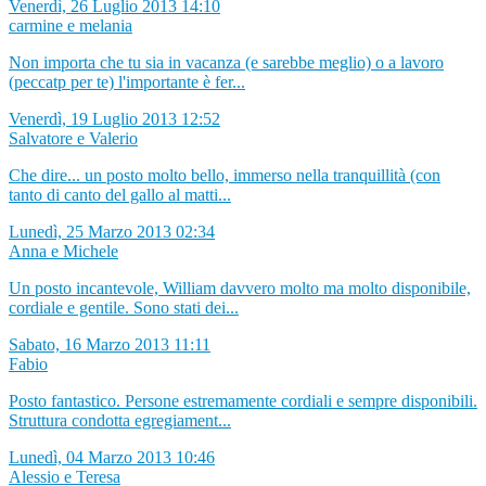
Venerdì, 26 Luglio 2013 14:10
carmine e melania
Non importa che tu sia in vacanza (e sarebbe meglio) o a lavoro
(peccatp per te) l'importante è fer...
Venerdì, 19 Luglio 2013 12:52
Salvatore e Valerio
Che dire... un posto molto bello, immerso nella tranquillità (con
tanto di canto del gallo al matti...
Lunedì, 25 Marzo 2013 02:34
Anna e Michele
Un posto incantevole, William davvero molto ma molto disponibile,
cordiale e gentile. Sono stati dei...
Sabato, 16 Marzo 2013 11:11
Fabio
Posto fantastico. Persone estremamente cordiali e sempre disponibili.
Struttura condotta egregiament...
Lunedì, 04 Marzo 2013 10:46
Alessio e Teresa