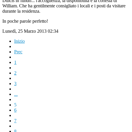
Dulcis in fundo... l'accoglienza, la disponibilità e la cortesia di
William. Che ha gentilmente consigliato i locali e i posti da visitare
durante la residenza.
In poche parole perfetto!
Lunedì, 25 Marzo 2013 02:34
Inizio
Prec
1
2
3
...
5
6
7
8