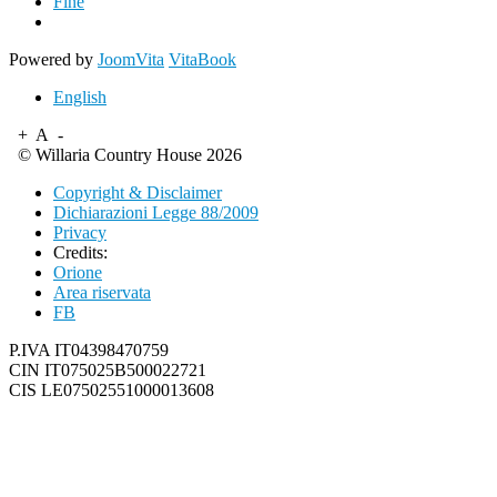
Fine
Powered by
JoomVita
VitaBook
English
+
A
-
© Willaria Country House 2026
Copyright & Disclaimer
Dichiarazioni Legge 88/2009
Privacy
Credits:
Orione
Area riservata
FB
P.IVA IT04398470759
CIN IT075025B500022721
CIS LE07502551000013608