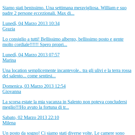
Siamo stati benissimo. Una settimana meravigliosa. William e suo
padre 2 persone eccezionali. Max di...
Lunedì, 04 Marzo 2013 10:34
Grazia
Lo consiglio a tutti! Bellissimo albergo, bellissimo posto e gente
molto cordiale!!!!!! Spero propri...
Lunedì, 04 Marzo 2013 07:57
Marina
Una location semplicemente incantevole.. tra gli ulivi e la terra rossa
del salento... come sentirsi...
Domenica, 03 Marzo 2013 12:54
Giovanna
La scorsa estate la mia vacanza in Salento non poteva concludersi
meglio!!!Ho avuto la fortuna di tr...
Sabato, 02 Marzo 2013 22:10
Milena
Un posto da sogno! Ci siamo stati diverse volte. Le camere sono