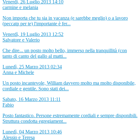
Venerdì, 26 Luglio 2013 14:10
carmine e melania
Non importa che tu sia in vacanza (e sarebbe meglio) o a lavoro
(peccatp per te) l'importante è fer...
Venerdì, 19 Luglio 2013 12:52
Salvatore e Valerio
Che dire... un posto molto bello, immerso nella tranquillità (con
tanto di canto del gallo al matti...
Lunedì, 25 Marzo 2013 02:34
Anna e Michele
Un posto incantevole, William davvero molto ma molto disponibile,
cordiale e gentile. Sono stati dei...
Sabato, 16 Marzo 2013 11:11
Fabio
Posto fantastico. Persone estremamente cordiali e sempre disponibili.
Struttura condotta egregiament...
Lunedì, 04 Marzo 2013 10:46
Alessio e Teresa