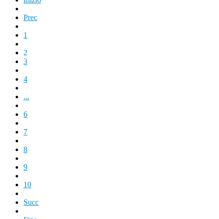
Prec
1
2
3
4
...
6
7
8
9
10
Succ