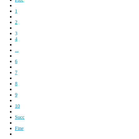
1
2
3
4
...
6
7
8
9
10
Succ
Fine