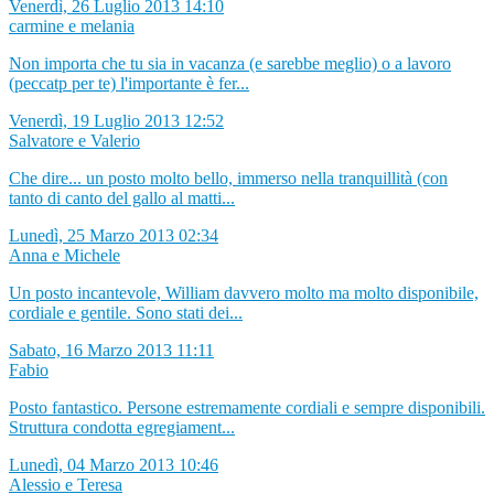
Venerdì, 26 Luglio 2013 14:10
carmine e melania
Non importa che tu sia in vacanza (e sarebbe meglio) o a lavoro
(peccatp per te) l'importante è fer...
Venerdì, 19 Luglio 2013 12:52
Salvatore e Valerio
Che dire... un posto molto bello, immerso nella tranquillità (con
tanto di canto del gallo al matti...
Lunedì, 25 Marzo 2013 02:34
Anna e Michele
Un posto incantevole, William davvero molto ma molto disponibile,
cordiale e gentile. Sono stati dei...
Sabato, 16 Marzo 2013 11:11
Fabio
Posto fantastico. Persone estremamente cordiali e sempre disponibili.
Struttura condotta egregiament...
Lunedì, 04 Marzo 2013 10:46
Alessio e Teresa