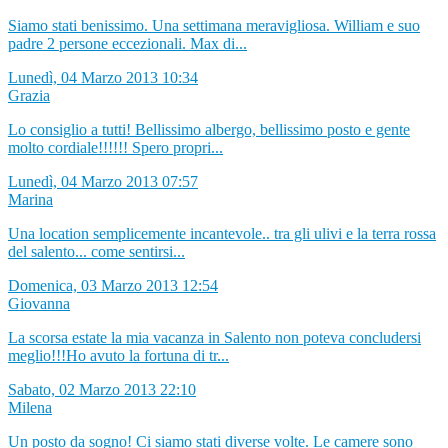
Siamo stati benissimo. Una settimana meravigliosa. William e suo
padre 2 persone eccezionali. Max di...
Lunedì, 04 Marzo 2013 10:34
Grazia
Lo consiglio a tutti! Bellissimo albergo, bellissimo posto e gente
molto cordiale!!!!!! Spero propri...
Lunedì, 04 Marzo 2013 07:57
Marina
Una location semplicemente incantevole.. tra gli ulivi e la terra rossa
del salento... come sentirsi...
Domenica, 03 Marzo 2013 12:54
Giovanna
La scorsa estate la mia vacanza in Salento non poteva concludersi
meglio!!!Ho avuto la fortuna di tr...
Sabato, 02 Marzo 2013 22:10
Milena
Un posto da sogno! Ci siamo stati diverse volte. Le camere sono